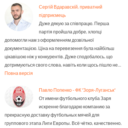
Сергій Вдаравскій, приватний
підприємець
Дуже дякую за співпрацю. Перша
партія пройшла добре, хлопці
допомогли нам з оформленням дозвільної
документацією. Ціна на перевезення була найбільш
цікавішою ніж у конкурентів. Дуже сподобалось, що
дотримуються свого слова, навіть коли щось пішло не…
Повна версія
Павло Попенко - ФК "Зоря-Луганськ"
От имени футбольного клуба Заря
искренне благодарю компанию за
прекрасную доставку футбольных мячей для
группового этапа Лиги Европы. Всё чётко, качественно,